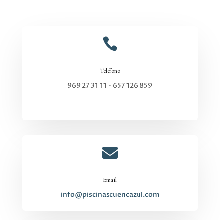

Teléfono
969 27 31 11 - 657 126 859

Email
info@piscinascuencazul.com