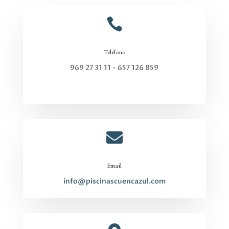

Teléfono
969 27 31 11 - 657 126 859

Email
info@piscinascuencazul.com